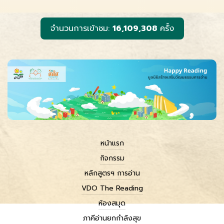
o
g
n
k
e
k
r
จำนวนการเข้าชม:
16,109,308
ครั้ง
หน้าแรก
กิจกรรม
หลักสูตรฯ การอ่าน
VDO The Reading
ห้องสมุด
ภาคีอ่านยกกำลังสุข