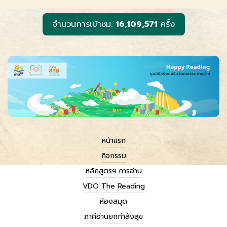
o
g
n
k
e
k
r
จำนวนการเข้าชม:
16,109,571
ครั้ง
หน้าแรก
กิจกรรม
หลักสูตรฯ การอ่าน
VDO The Reading
ห้องสมุด
ภาคีอ่านยกกำลังสุข