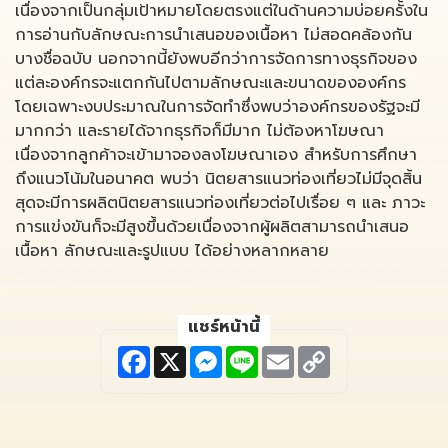
เนื่องจากเป็นกลุ่มเป้าหมายโดยตรงแต่ในด้านความบ่อยครั้งใน
การอ่านกับลักษณะการนำเสนอของเนื้อหา ไม่สอดคล้องกัน
บางชื่อฉบับ นอกจากนี้ยังพบอีกว่าการจัดการทางธุรกิจของ
แต่ละองค์กรจะแตกกันไปตามลักษณะและขนาดขององค์กร
โดยเฉพาะงบประมาณในการจัดทำซึ่งพบว่าองค์กรของรัฐจะมี
มากกว่า และรายได้จากธุรกิจก็มีมาก ไม่ต้องหาโฆษณา
เนื่องจากลูกค้าจะเข้ามาจองลงโฆษณาเอง สำหรับการศึกษา
ถึงแนวโน้มในอนาคต พบว่า นิตยสารแนวท่องเที่ยวไม่มีจุดสิ้น
สุดจะมีการผลิตนิตยสารแนวท่องเที่ยวต่อไปเรื่อย ๆ และ ภาวะ
การแข่งขันก็จะมีสูงขึ้นด้วยเนื่องจากผู้ผลิตสามารถนำเสนอ
เนื้อหา ลักษณะและรูปแบบ ได้อย่างหลากหลาย
แชร์หน้านี้
F
X
M
L
E
C
a
e
i
m
o
c
s
n
a
p
e
s
e
i
y
b
e
l
L
o
n
i