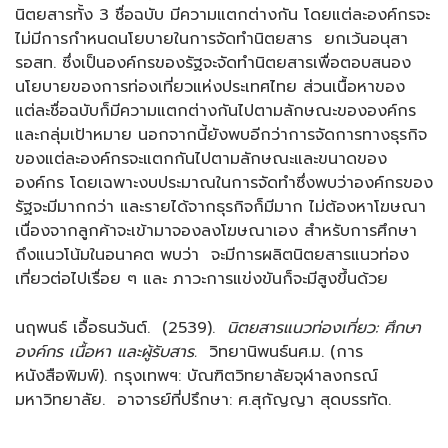
นิตยสารทั้ง 3 ชื่อฉบับ มีความแตกต่างกัน โดยแต่ละองค์กรจะ
ไม่มีการกำหนดนโยบายในการจัดทำนิตยสาร ยกเว้นอนุสา
รอสท. ซึ่งเป็นองค์กรของรัฐจะจัดทำนิตยสารเพื่อตอบสนอง
นโยบายของการท่องเที่ยวแห่งประเทศไทย ส่วนเนื้อหาของ
แต่ละชื่อฉบับก็มีความแตกต่างกันไปตามลักษณะขององค์กร
และกลุ่มเป้าหมาย นอกจากนี้ยังพบอีกว่าการจัดการทางธุรกิจ
ของแต่ละองค์กรจะแตกกันไปตามลักษณะและขนาดของ
องค์กร โดยเฉพาะงบประมาณในการจัดทำซึ่งพบว่าองค์กรของ
รัฐจะมีมากกว่า และรายได้จากธุรกิจก็มีมาก ไม่ต้องหาโฆษณา
เนื่องจากลูกค้าจะเข้ามาจองลงโฆษณาเอง สำหรับการศึกษา
ถึงแนวโน้มในอนาคต พบว่า จะมีการผลิตนิตยสารแนวท่อง
เที่ยวต่อไปเรื่อย ๆ และ ภาวะการแข่งขันก็จะมีสูงขึ้นด้วย
นฤพนธ์ เอื้อธนวันต์. (2539).
นิตยสารแนวท่องเที่ยว: ศึกษา
องค์กร เนื้อหา และผู้รับสาร.
วิทยานิพนธ์นศ.ม. (การ
หนังสือพิมพ์). กรุงเทพฯ: บัณฑิตวิทยาลัยจุฬาลงกรณ์
มหาวิทยาลัย. อาจารย์ที่ปรึกษา: ศ.สุกัญญา สุดบรรทัด.