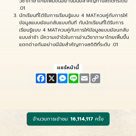
วิชาภาษาไทยเพื่มขึ้นอย่างมีนัยสำคัญทางสถิติที่ระดับ
.01
นักเรียนที่ได้รับการเรียนรู้แบบ 4 MATควบคู่กับการให้
ข้อมูลแบบย้อนกลับแบบทันที กับนักเรียนที่ได้รับการ
เรียนรู้แบบ 4 MATควบคู่กับการให้ข้อมูลแบบย้อนกลับ
แบบล่าช้า มีความเข้าใจในการอ่านวิชาภาษาไทยเพื่มขึ้น
แตกต่างกันอย่างมีนัยสำคัญทางสถิติที่ระดับ .01
แชร์หน้านี้
F
X
M
L
E
C
a
e
i
m
o
c
s
n
a
p
e
s
e
i
y
b
e
l
L
o
n
i
o
g
n
k
e
k
r
จำนวนการเข้าชม:
16,114,117
ครั้ง