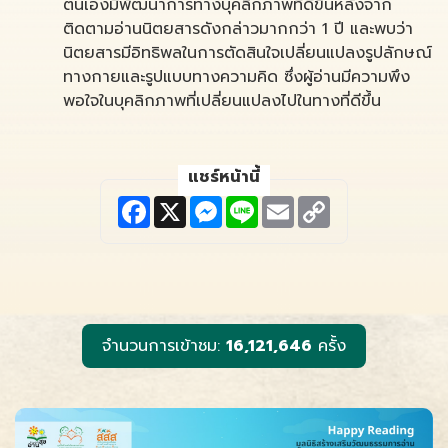
ตนเองมีพัฒนาการทางบุคลิกภาพที่ดีขึ้นหลังจาก
ติดตามอ่านนิตยสารดังกล่าวมากกว่า 1 ปี และพบว่า
นิตยสารมีอิทธิพลในการตัดสินใจเปลี่ยนแปลงรูปลักษณ์
ทางกายและรูปแบบทางความคิด ซึ่งผู้อ่านมีความพึง
พอใจในบุคลิกภาพที่เปลี่ยนแปลงไปในทางที่ดีขึ้น
แชร์หน้านี้
F
X
M
L
E
C
a
e
i
m
o
c
s
n
a
p
e
s
e
i
y
b
e
l
L
o
n
i
o
g
n
k
e
k
r
จำนวนการเข้าชม:
16,121,646
ครั้ง