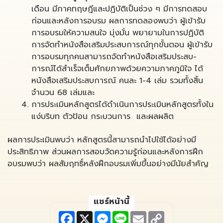
เดือน มีภาคทฤษฎีและปฏิบัติเป็นช่วง ๆ มีการทดสอบ
ก่อนและหลังการอบรม ผลการทดลองพบว่า ผู้เข้ารับ
การอบรมให้ความสนใจ มุ่งมั่น พยายามในการปฏิบัติ
การจัดทำหนังสือเสริมประสบการณ์ทุกขั้นตอน ผู้เข้ารับ
การอบรมทุกคนสามารถจัดทำหนังสือเสริมประสบ-
การณ์ได้สำเร็จเต็มศักยภาพด้วยความภาคภูมิใจ ได้
หนังสือเสริมประสบการณ์ คนละ 1-4 เล่ม รวมทั้งสิ้น
จำนวน 68 เล่มและ
การประเมินหลักสูตรได้ดำเนินการประเมินหลักสูตรทั้งใน
แง่บริบท ตัวป้อน กระบวนการ และผลผลิต
ผลการประเมินพบว่า หลักสูตรนี้สามารถนำไปใช้ได้อย่างมี
ประสิทธิภาพ ส่วนผลการสอบวัดความรู้ก่อนและหลังการฝึก
อบรมพบว่า ผลสัมฤทธิ์หลังฝึกอบรมเพิ่มขึ้นอย่างมีนัยสำคัญ
แชร์หน้านี้
F
X
M
L
E
C
a
e
i
m
o