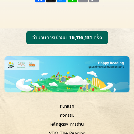
c
s
n
a
p
e
s
e
i
y
b
e
l
L
o
n
i
o
g
n
k
e
k
r
จำนวนการเข้าชม:
16,116,131
ครั้ง
หน้าแรก
กิจกรรม
หลักสูตรฯ การอ่าน
VDO The Reading