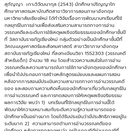
สุกัญญา เกาะวิวัฒนากุล (2543) นักศึกษาปริญญาโท
ศึกษาศาสตรมหาบัณฑิตสาขาวิชาการสอนภาษาอังกฤษ
มหาวิทยาลัยเชียงใหม่ ได้ทำวิจัยเรื่องการพัฒนาบทเรียนที่ใช้
กลยุทธ์ในการอ่านเพื่อส่งเสริมความสามารถทางการอ่าน
วรรณคดีและระดับการใช้เหตุผลเชิงจริยธรรมของนักศึกษาชั้นปี
ที่ 3สถาบันราชภัฎเชียงใหม่ กลุ่มตัวอย่างเป็นนักศึกษาชั้นปีที่
3คณะมนุษศาสตร์และสังคมศาสตร์ สาขาวิชาภาษาอังกฤษ
สถาบันราชภัฎเชียงใหม่ ที่ลงทะเบียนวิชา 1552303 (วรรณคดี
สำหรับเด็ก) จำนวน 18 คน โดยสำรวจความสนใจในการอ่าน
วรรณคดีและความสามารถในการใช้ภาษาอังกฤษของนักศึกษา
เพื่อนำไปประกอบการสร้างหลักสูตรแม่แบบและแผนการสอน
หลังจากการสอนมีประเมินความสามารถทางการอ่านวรรณคดี
ของ และสอบถามความคิดเห็นของนักศึกษาเกี่ยวกับกลยุทธ์ใน
การอ่านวรรณคดี และการทดสอบการให้เหตุผลเชิงจริยธรรม
ผลการวิจัย พบว่า 1) บทเรียนที่ใช้กลยุทธ์ในการอ่านนี้ได้
พัฒนาให้ความเหมาะสมกับระดับความรู้ความสามารถของ
นักศึกษาเป็นอย่างมาก โดยได้รับประเมินว่ามีประสิทธิภาพอยู่ใน
ระดับมาก 2) ความสามารถด้านการอ่านวรรณคดีของ
นักศึกษา หลังการทดลองพบว่า อยู่ในเกณฑ์ดีผ่านเกณฑ์ที่