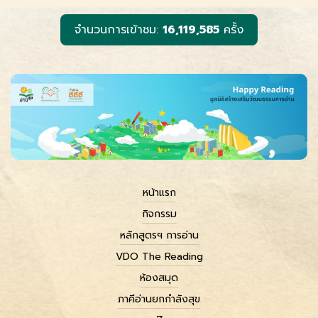
k
e
k
r
จำนวนการเข้าชม:
16,119,585
ครั้ง
หน้าแรก
กิจกรรม
หลักสูตรฯ การอ่าน
VDO The Reading
ห้องสมุด
ภาคีอ่านยกกำลังสุข