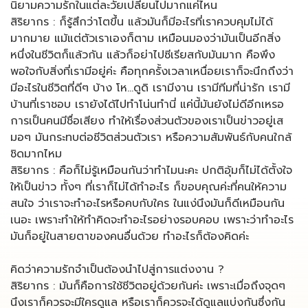
นิยามความรักในแต่ละวัยเปลี่ยนไปมากแค่ไหน
สิริยากร : ก็รู้สึกว่าโตขึ้น แล้วมันก็มีอะไรที่เราควบคุมไม่ได้
มากมาย แม้แต่ตัวเราเองก็ตาม เหมือนมองว่ามันเป็นอีกสิ่ง
หนึ่งในชีวิตก็แล้วกัน แล้วก็อย่าไปซีเรียสกับมันมาก คือพึง
พอใจกับสิ่งที่เรามีอยู่ค่ะ คือทุกครั้งเวลาเหนื่อยเราก็จะนึกถึงว่า
มีอะไรในชีวิตที่ดีๆ บ้าง โห…ดูดิ เรามีงาน เรามีทีมที่น่ารัก เรามี
บ้านที่เราชอบ เรายังได้ไปทำโน่นทำนี่ แค่นี้มันยังไม่ดีอีกเหรอ
การเป็นคนมีชื่อเสียง ทำให้เรื่องส่วนตัวของเราเป็นข่าวอยู่เส
มอๆ มันกระทบต่อชีวิตส่วนตัวเรา หรือความสัมพันธ์กับคนใกล้
ชิดมากไหม
สิริยากร : คือก็ไม่รู้เหมือนกันว่าทำไมนะคะ ปกติอุ้มก็ไม่ได้ตั้งใจ
ให้เป็นข่าว ทั้งๆ ที่เราก็ไม่ได้ทำอะไร ก็ขอบคุณค่ะที่คนให้ความ
สนใจ ว่าเราจะทำอะไรหรือคบกับใคร ในแง่นึงมันก็ดีเหมือนกัน
เนอะ เพราะทำให้ทำคิดจะทำอะไรอย่างรอบคอบ เพราะว่าทำอะไร
มันก็อยู่ในสายตาของคนอื่นด้วย ทำอะไรก็ต้องคิดค่ะ
คิดว่าความรักจำเป็นต้องนำไปสู่การแต่งงาน ?
สิริยากร : มันก็คือการใช้ชีวิตอยู่ด้วยกันค่ะ เพราะเมื่อถึงจุดๆ
นึงเราก็ควรจะมีใครดูแล หรือเราก็ควรจะได้ดูแลแบ่งกันซึ่งกัน