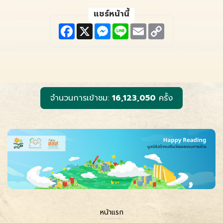
แชร์หน้านี้
F
X
M
L
E
C
a
e
i
m
o
c
s
n
a
p
e
s
e
i
y
b
e
l
L
o
n
i
o
g
n
k
e
k
r
จำนวนการเข้าชม:
16,123,050
ครั้ง
หน้าแรก