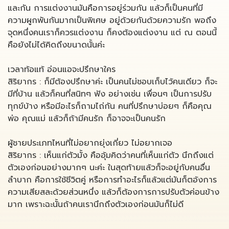
และกัน การแต่งงานมันคือการอยู่ร่วมกัน แล้วก็เป็นคนที่มี
ความผูกพันกันมากเป็นพิเศษ อยู่ด้วยกันด้วยความรัก พอถึง
จุดหนึ่งคนเราก็ควรแต่งงาน ก็คงต้องแต่งงาน แต่ ณ ตอนนี้
คือยังไม่ได้คิดถึงขนาดนั้นค่ะ
เวลาท้อแท้ อ่อนแอจะปรึกษาใคร
สิริยากร : ก็มีต้องปรึกษาค่ะ เป็นคนไม่ชอบเก็บไว้คนเดียว ก็จะ
มีที่บ้าน แล้วก็คนที่สนิทๆ ฟัง อย่างเช่น เพื่อนๆ เป็นการปรับ
ทุกข์บ้าง หรือมีอะไรก็ถามไถ่กัน คนที่ปรึกษาบ่อยๆ ก็คือคุณ
พ่อ คุณแม่ แล้วก็ถ้ามีคนรัก ก็อาจจะเป็นคนรัก
ผู้ชายประเภทไหนที่ไม่อยากยุ่งเกี่ยว ไม่อยากเจอ
สิริยากร : เห็นแก่ตัวมั้ง คืออุ้มคิดว่าคนที่เห็นแก่ตัว นึกถึงแต่
ตัวเองก่อนอย่างมากๆ นะค่ะ ในสุดท้ายแล้วก็จะอยู่กับคนอื่น
ลำบาก คือการใช้ชีวิตคู่ หรือการทำอะไรก็แล้วแต่มันก็ตอ้งการ
ความเสียสละด้วยส่วนหนึ่ง แล้วก็ต้องการการปรับตัวค่อนข้าง
มาก เพราะฉะนั้นถ้าคนเรานึกถึงตัวเองก่อนมันก็ไม่ดี