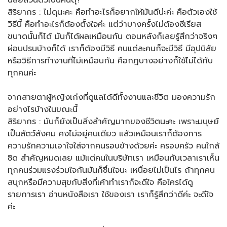
นิสัยส่วนตัวเป็นคนดุ?
สิริยากร : ไม่ดุนะคะ คือทำอะไรก็อยากให้มันดีน่ะค่ะ คือตัวเองใช้
วิธีนี้ คือทำอะไรก็ต้องตั้งใจค่ะ แต่ว่าบางครั้งไม่ต้องซีเรียส
ขนาดนั้นก็ได้ มันก็ได้ผลเหมือนกัน ตอนหลังก็เลยรู้สึกว่าจริงๆ
ผ่อนปรนบ้างก็ได้ เราก็ต้องมีวิธี คนแต่ละคนก็จะมีวิธี มีอุปนิสัย
หรือวิธีการทำงานที่ไม่เหมือนกัน คือกฎบางอย่างก็ใช้ไม่ได้กับ
ทุกคนค่ะ
จากสายตาผู้หญิงเก่งที่ดูแลได้ดีทั้งงานและชีวิต มองความรัก
อย่างไรบ้างในขณะนี้
สิริยากร : มันก็ยังเป็นสิ่งสำคัญมากของชีวิตนะคะ เพราะมนุษย์
เป็นสัตว์สังคม คงไม่อยู่คนเดียว แล้วเหมือนเราก็ต้องการ
ความรักความเอาใจใส่จากคนรอบข้างด้วยค่ะ ครอบครัว คนใกล้
ชิด สำคัญหมดเลย แม้แต่คนในบริษัทเรา เหมือนกับเวลาเราเห็น
ทุกคนร่วมแรงร่วมใจกันมันก็ชื่นใจนะ เหนื่อยไม่เป็นไร ถ้าทุกคน
สนุกหรือมีความสุขกับสิ่งที่เค้าทำเราก็จะดีใจ คือใครได้ดู
รายการเรา อ่านหนังสือเรา ใช้ของเรา เราก็รู้สึกว่าดีค่ะ จะดีใจ
ค่ะ