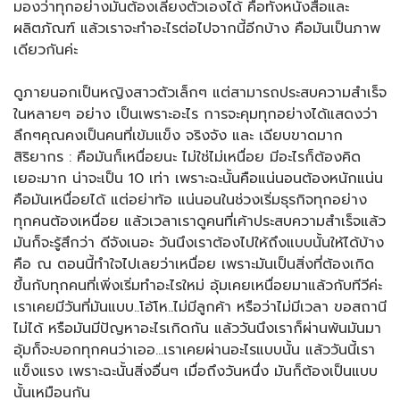
มองว่าทุกอย่างมันต้องเลี้ยงตัวเองได้ คือทั้งหนังสือและ
ผลิตภัณฑ์ แล้วเราจะทำอะไรต่อไปจากนี้อีกบ้าง คือมันเป็นภาพ
เดียวกันค่ะ
ดูภายนอกเป็นหญิงสาวตัวเล็กๆ แต่สามารถประสบความสำเร็จ
ในหลายๆ อย่าง เป็นเพราะอะไร การจะคุมทุกอย่างได้แสดงว่า
ลึกๆคุณคงเป็นคนที่เข้มแข็ง จริงจัง และ เฉียบขาดมาก
สิริยากร : คือมันก็เหนื่อยนะ ไม่ใช่ไม่เหนื่อย มีอะไรก็ต้องคิด
เยอะมาก น่าจะเป็น 10 เท่า เพราะฉะนั้นคือแน่นอนต้องหนักแน่น
คือมันเหนื่อยได้ แต่อย่าท้อ แน่นอนในช่วงเริ่มธุรกิจทุกอย่าง
ทุกคนต้องเหนื่อย แล้วเวลาเราดูคนที่เค้าประสบความสำเร็จแล้ว
มันก็จะรู้สึกว่า ดีจังเนอะ วันนึงเราต้องไปให้ถึงแบบนั้นให้ได้บ้าง
คือ ณ ตอนนี้ทำใจไปเลยว่าเหนื่อย เพราะมันเป็นสิ่งที่ต้องเกิด
ขึ้นกับทุกคนที่เพิ่งเริ่มทำอะไรใหม่ อุ้มเคยเหนื่อยมาแล้วกับทีวีค่ะ
เราเคยมีวันที่มันแบบ..โอ้โห..ไม่มีลูกค้า หรือว่าไม่มีเวลา ขอสถานี
ไม่ได้ หรือมันมีปัญหาอะไรเกิดกัน แล้ววันนึงเราก็ผ่านพ้นมันมา
อุ้มก็จะบอกทุกคนว่าเออ…เราเคยผ่านอะไรแบบนั้น แล้ววันนี้เรา
แข็งแรง เพราะฉะนั้นสิ่งอื่นๆ เมื่อถึงวันหนึ่ง มันก็ต้องเป็นแบบ
นั้นเหมือนกัน