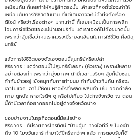
อาจจะอยู่ในวงการสื่อ มีรายการทีวี มีหนังสือ มีผลิตภัณฑ์ด้วย
เหมือนกัน ก็เลยทำให้คนรู้สึกตรงนั้น เค้าเองก็คงตั้งใจจะทำให้
เหมือนกับการใช้ชีวิตในบ้าน ที่แต่เดิมอาจจะไม่คำนึงถึงเรื่อง
ดีไซน์ หรือว่าเรื่องต่างๆ มากเท่านี้ ก็เลยเหมือนเป็นการพลิก
โฉมการใช้ชีวิตของแม่บ้านอเมริกัน แต่เราเองก็ไม่ถึงขนาดนั้น
เพราะว่าอุ้มเชื่อว่าคนเราควรจะมีรายละเอียดในการใช้ชีวิต คือมีสุ
นทรีย์
แล้วการใช้ชีวิตของตัวเองตอนนี้สุนทรีย์หรือเปล่า
สิริยากร : แต่ว่าตอนนี้ไม่สุนทรีย์เลยค่ะ (หัวเราะ) เพราะมีหลาย
อย่างต้องทำ เพราะว่ายุ่งมากๆ ถ้ามีเวลา…จริงๆ อุ้มก็ยังชอบ
ทำกับข้าวอยู่ ยังสนุกกับการทำขนม ทำกับข้าวกินกัน หรือจะ
เอาไปแจก เอาไปให้คน หาอะไรที่เพลิดเพลินทำ เช่น ออกกำลัง
กาย ดูหนัง หาอะไรดีๆ ดู หรือไปเที่ยว ไปต่างจังหวัด ณ ตอน
นี้ถ้ามีเวลาก็อยากออกไปอยู่ต่างจังหวัดบ้าง
ขอบข่ายงานในธุรกิจตอนนี้มีอะไรบ้าง
สิริยากร : ก็มีรายการโทรทัศน์ "บ้านอุ้ม" ทางไอทีวี 9 โมงเช้า
ถึง 10 โมงวันเสาร์ ทำมาได้ปีครึ่งกว่าๆ แล้ว การตอบรับก็ดี