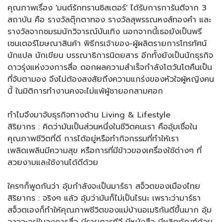
คุณภาพเรื่อง 'มนต์รักทรานซิสเตอร์' ได้รับการการันตีจาก 3
สถาบัน คือ รางวัลตุ๊กตาทอง รางวัลสุพรรณหงส์ทองคำ และ
รางวัลจากชมรมนักวิจารณ์บันเทิง นอกจากนี้เธอยังเป็นพรี
เซนเตอร์โฆษณาสินค้า พิธีกรเจ้าของ-ผู้ผลิตรายการโทรทัศน์
นักแปล นักเขียน บรรณาธิการนิตยสาร อีกทั้งยังเป็นนักธุรกิจ
ดาวรุ่งแห่งวงการสื่อ ดอกผลความสำเร็จกำลังโตวันโตคืนเป็น
ที่จับตามอง จึงไม่ต้องสงสัยถึงความแกร่งของหัวใจผู้หญิงคน
นี้ ในมิติการทำงานคงจะไม่แพ้ผู้ชายอกสามศอก
ทำไมจึงมาจับธุรกิจทางด้าน Living & Lifestyle
สิริยากร : คิดว่ามันเป็นส่วนหนึ่งในชีวิตคนเรา คืออุ้มเชื่อใน
คุณภาพชีวิตที่ดี การได้อยู่หรือทำกิจกรรมที่ทำให้เรา
เพลิดเพลินมีความสุข หรือการที่มีข้าวของเครื่องใช้ต่างๆ ที่
สวยงามและใช้งานได้ดีด้วย
ใครๆก็พูดกันว่า อุ้มกำลังจะเป็นมาร์ธา สจ็วตของเมืองไทย
สิริยากร : จริงๆ แล้ว อุ้มว่ามันก็ไม่เป็นไรนะ เพราะว่ามาร์ธา
สจ็วตเองก็ทำให้คุณภาพชีวิตของแม่บ้านอเมริกันดีขึ้นมาก อุ้ม