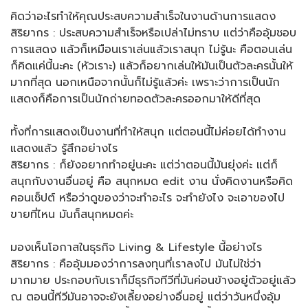
คิดว่าอะไรทำให้คุณประสบความสำเร็จในงานด้านการแสดง
สิริยากร : ประสบความสำเร็จหรือเปล่าไม่ทราบ แต่ว่าคืออุ้มชอบ
การแสดง แล้วก็เหมือนเราเล่นแล้วเราสนุก ไม่รู้นะ คือตอนเล่น
ก็คิดแค่นี้นะคะ (หัวเราะ) แล้วก็อยากเล่นให้มันเป็นตัวละครนั้นให้
มากที่สุด นอกเหนือจากนั้นก็ไม่รู้แล้วค่ะ เพราะว่าการเป็นนัก
แสดงก็คือการเป็นนักถ่ายทอดตัวละครออกมาให้ดีที่สุด
ทั้งที่การแสดงเป็นงานที่ทำให้สนุก แต่ตอนนี้ไม่ค่อยได้ทำงาน
แสดงแล้ว รู้สึกอย่างไร
สิริยากร : ก็ยังอยากทำอยู่นะคะ แต่ว่าตอนนี้มันยุ่งค่ะ แต่ก็
สนุกกับงานอื่นอยู่ คือ สนุกหมด edit งาน นั่งคิดงานหรือคิด
คอนเซ็ปต์ หรือว่าดูของว่าจะทำอะไร จะทำยังไง จะเอาของไป
ขายที่ไหน มันก็สนุกหมดค่ะ
มองเห็นโอกาสในธุรกิจ Living & Lifestyle นี้อย่างไร
สิริยากร : คืออุ้มมองว่าการลงทุนที่เราลงไป มันไม่ใช่ว่า
มากมาย ประกอบกับเราก็มีธุรกิจทีวีที่มันค่อนข้างอยู่ตัวอยู่แล้ว
ณ ตอนนี้ทีวีมันอาจจะยังเลี้ยงอย่างอื่นอยู่ แต่ว่าวันหนึ่งอุ้ม