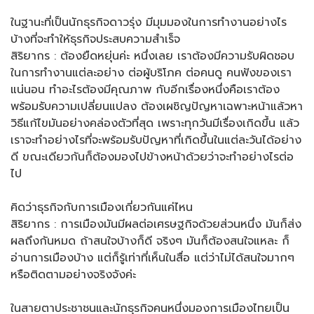
ในฐานะที่เป็นนักธุรกิจดาวรุ่ง มีมุมมองในการทำงานอย่างไร
บ้างที่จะทำให้ธุรกิจประสบความสำเร็จ
สิริยากร : ต้องยืดหยุ่นค่ะ หนึ่งเลย เราต้องมีความรับผิดชอบ
ในการทำงานแต่ละอย่าง ต่อผู้บริโภค ต่อคนดู คนฟังของเรา
แน่นอน ทำอะไรต้องมีคุณภาพ กับอีกเรื่องหนึ่งคือเราต้อง
พร้อมรับความเปลี่ยนแปลง ต้องเผชิญปัญหาเฉพาะหน้าแล้วหา
วิธีแก้ไขมันอย่างคล่องตัวที่สุด เพราะทุกวันมีเรื่องเกิดขึ้น แล้ว
เราจะทำอย่างไรที่จะพร้อมรับปัญหาที่เกิดขึ้นในแต่ละวันได้อย่าง
ดี ขณะเดียวกันก็ต้องมองไปข้างหน้าด้วยว่าจะทำอย่างไรต่อ
ไป
คิดว่าธุรกิจกับการเมืองเกี่ยวกันแค่ไหน
สิริยากร : การเมืองมันมีผลต่อเศรษฐกิจด้วยส่วนหนึ่ง มันก็ส่ง
ผลถึงกันหมด ถ้าสนใจบ้างก็ดี จริงๆ มันก็ต้องสนใจแหละ ก็
อ่านการเมืองบ้าง แต่ก็รู้เท่าที่เห็นในสื่อ แต่ว่าไม่ได้สนใจมากๆ
หรือติดตามอย่างจริงจังค่ะ
ในสายตาประชาชนและนักธุรกิจคนหนึ่งมองการเมืองไทยเป็น