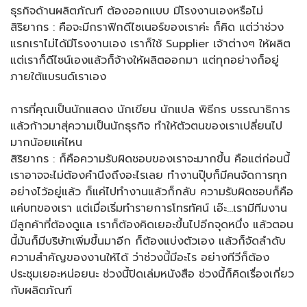
ธุรกิจด้านผลิตภัณฑ์ ต้องออกแบบ มีโรงงานเองหรือไม่
สิริยากร : คือจะมีกราฟิกดีไซเนอร์ของเราค่ะ ก็คิด แต่ว่าช่วง
แรกเราไม่ได้มีโรงงานเอง เราก็ใช้ Supplier เจ้าต่างๆ ให้ผลิต
แต่เราก็ดีไซน์เองแล้วก็จ้างให้ผลิตออกมา แต่ทุกอย่างก็อยู่
ภายใต้แบรนด์เราเอง
การที่คุณเป็นนักแสดง นักเขียน นักแปล พิธีกร บรรณาธิการ
แล้วก้าวมาสุ่ความเป็นนักธุรกิจ ทำให้ตัวตนของเราเปลี่ยนไป
มากน้อยแค่ไหน
สิริยากร : ก็คือความรับผิดชอบของเราจะมากขึ้น คือแต่ก่อนนี้
เราอาจจะไม่ต้องคำนึงถึงอะไรเลย ทำงานปุ๊บก็มีคนจัดการทุก
อย่างไว้อยู่แล้ว ก็แค่ไปทำงานแล้วก็กลับ ความรับผิดชอบก็คือ
แค่บทของเรา แต่เมื่อเริ่มทำรายการโทรทัศน์ เอ๊ะ…เรามีทีมงาน
มีลูกค้าที่ต้องดูแล เราก็ต้องคิดเยอะขึ้นไปอีกจุดหนึ่ง แล้วตอน
นี้มันก็มีบริษัทเพิ่มขึ้นมาอีก ก็ต้องแบ่งตัวเอง แล้วก็จัดลำดับ
ความสำคัญของงานให้ได้ ว่าช่วงนี้มีอะไร อย่างทีวีก็ต้อง
ประชุมเยอะหน่อยนะ ช่วงนี้ปิดเล่มหนังสือ ช่วงนี้ก็คิดเรื่องเกี่ยว
กับผลิตภัณฑ์