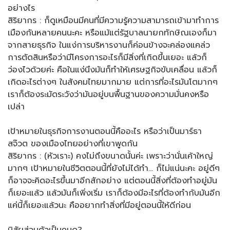
อย่างไร
สิริยากร : ก็ดูเหมือนมีคนที่มีความรู้ความสามารถเข้ามาทำการ
เมืองกันหลายคนนะคะ หรือแม้แต่รัฐบาลนายกทักษิณเองก็มา
จากสายธุรกิจ ในแง่การบริหารงานก็ค่อนข้างจะคล่องแคล่ว
การตัดสินหรือว่ามีโครงการอะไรก็มีสิ่งที่เกิดขึ้นเยอะ แล้วก็
ว่องไวด้วยค่ะ คือในแง่นึงมันก็ทำให้เศรษฐกิจขับเคลื่อน แล้วก็
เกิดอะไรต่างๆ ในสังคมไทยมากมาย แต่การที่อะไรมันโตมากๆ
เราก็ต้องระมัดระวังว่ามันอยู่บนพื้นฐานของความมั่นคงหรือ
เปล่า
เป้าหมายในธุรกิจการงานตอนนี้คืออะไร หรือว่าเป็นมาร์ธา
สจ๊วต ของเมืองไทยอย่างที่เขาพูดกัน
สิริยากร : (หัวเราะ) คงไม่ถึงขนาดนั้นค่ะ เพราะว่านั่นเค้าใหญ่
มากๆ เป้าหมายในชีวิตตอนนี้ที่ยังไม่ได้ทำ… ก็ไม่แน่นะคะ อยู่ดีๆ
ก็อาจจะคิดอะไรขึ้นมาอีกสักอย่าง แต่ตอนนี้สิ่งที่ต้องทำอยู่มัน
ก็เยอะแล้ว แล้วมันก็เพิ่งเริ่ม เราก็ต้องมีอะไรที่ต้องทำกับมันอีก
แค่นี้ก็เยอะแล้วนะ คืออยากทำสิ่งที่มีอยู่ตอนนี้ให้ดีก่อน