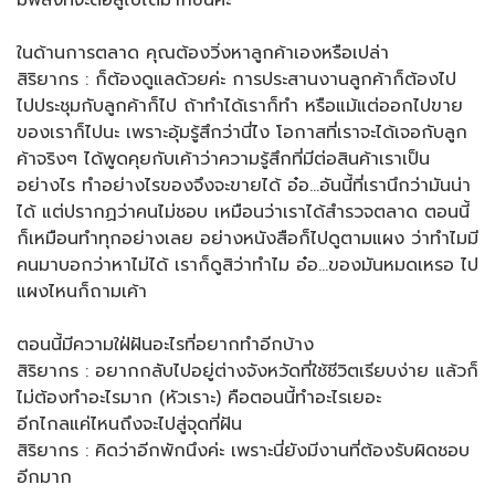
มีพลังที่จะต่อสู้ไปได้มากขึ้นค่ะ
ในด้านการตลาด คุณต้องวิ่งหาลูกค้าเองหรือเปล่า
สิริยากร : ก็ต้องดูแลด้วยค่ะ การประสานงานลูกค้าก็ต้องไป
ไปประชุมกับลูกค้าก็ไป ถ้าทำได้เราก็ทำ หรือแม้แต่ออกไปขาย
ของเราก็ไปนะ เพราะอุ้มรู้สึกว่านี่ไง โอกาสที่เราจะได้เจอกับลูก
ค้าจริงๆ ได้พูดคุยกับเค้าว่าความรู้สึกที่มีต่อสินค้าเราเป็น
อย่างไร ทำอย่างไรของจึงจะขายได้ อ๋อ…อันนี้ที่เรานึกว่ามันน่า
ได้ แต่ปรากฏว่าคนไม่ชอบ เหมือนว่าเราได้สำรวจตลาด ตอนนี้
ก็เหมือนทำทุกอย่างเลย อย่างหนังสือก็ไปดูตามแผง ว่าทำไมมี
คนมาบอกว่าหาไม่ได้ เราก็ดูสิว่าทำไม อ๋อ…ของมันหมดเหรอ ไป
แผงไหนก็ถามเค้า
ตอนนี้มีความใฝ่ฝันอะไรที่อยากทำอีกบ้าง
สิริยากร : อยากกลับไปอยู่ต่างจังหวัดที่ใช้ชีวิตเรียบง่าย แล้วก็
ไม่ต้องทำอะไรมาก (หัวเราะ) คือตอนนี้ทำอะไรเยอะ
อีกไกลแค่ไหนถึงจะไปสู่จุดที่ฝัน
สิริยากร : คิดว่าอีกพักนึงค่ะ เพราะนี่ยังมีงานที่ต้องรับผิดชอบ
อีกมาก