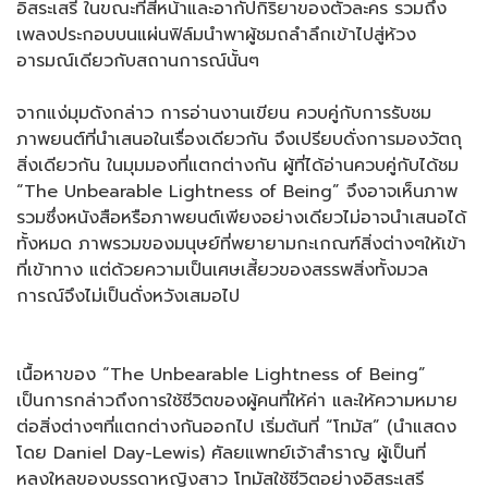
อิสระเสรี ในขณะที่สีหน้าและอากัปกิริยาของตัวละคร รวมถึง
เพลงประกอบบนแผ่นฟิล์มนำพาผู้ชมถลำลึกเข้าไปสู่ห้วง
อารมณ์เดียวกับสถานการณ์นั้นๆ
จากแง่มุมดังกล่าว การอ่านงานเขียน ควบคู่กับการรับชม
ภาพยนต์ที่นำเสนอในเรื่องเดียวกัน จึงเปรียบดั่งการมองวัตถุ
สิ่งเดียวกัน ในมุมมองที่แตกต่างกัน ผู้ที่ได้อ่านควบคู่กับได้ชม
“The Unbearable Lightness of Being” จึงอาจเห็นภาพ
รวมซึ่งหนังสือหรือภาพยนต์เพียงอย่างเดียวไม่อาจนำเสนอได้
ทั้งหมด ภาพรวมของมนุษย์ที่พยายามกะเกณฑ์สิ่งต่างๆให้เข้า
ที่เข้าทาง แต่ด้วยความเป็นเศษเสี้ยวของสรรพสิ่งทั้งมวล
การณ์จึงไม่เป็นดั่งหวังเสมอไป
เนื้อหาของ “The Unbearable Lightness of Being”
เป็นการกล่าวถึงการใช้ชีวิตของผู้คนที่ให้ค่า และให้ความหมาย
ต่อสิ่งต่างๆที่แตกต่างกันออกไป เริ่มต้นที่ “โทมัส” (นำแสดง
โดย Daniel Day-Lewis) ศัลยแพทย์เจ้าสำราญ ผู้เป็นที่
หลงใหลของบรรดาหญิงสาว โทมัสใช้ชีวิตอย่างอิสระเสรี