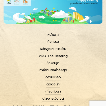
หน้าแรก
กิจกรรม
หลักสูตรฯ การอ่าน
VDO The Reading
ห้องสมุด
ภาคีอ่านยกกำลังสุข
ดาวน์โหลด
ติดต่อเรา
เกี่ยวกับเรา
นโยบายเว็บไซต์