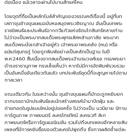
ต่อเนื่อง แม้เวลาจะผ่านไปนานสักแค่ไหน
โดยจุดที่ถือเป็นหลักไมล์สำคัญของวรรณคดีเรื่องนี้ อยู่ที่บท
เสภาขุนช้างขุนแผนฉบับหอสมุดพระวชิรญาณ อันเป็นบทพระ
ราชนิพนธ์และประพันธ์จากกวีแก้วแห่งรัตนโกสินทร์หลายท่าน
ไม่ว่าจะเป็นพระบาทสมเด็จพระพุทธเลิศหล้านภาลัย พระบาท
สมเด็จพระนั่งเกล้าเจ้าอยู่หัว เจ้าพระยาพระคลัง (หน) หรือ
แม้แต่สุนทรภู่ โดยถูกพิมพ์อย่างเป็นหลักเป็นฐาน ในปี
พ.ศ.2460 สืบเนื่องจากสมเด็จพระเจ้าบรมวงศ์เธอ กรมพระยา
ดำรงราชานุภาพ ทรงเล็งเห็นว่า หากไม่มีการจัดพิมพ์รวบรวม
เป็นอันหนึ่งอันเดียวกันแล้ว บทประพันธ์ชุดนี้ก็จะสูญหายไปตาม
กาลเวลา
ขณะเดียวกัน ในระหว่างนั้น ขุนช้างขุนแผนก็มักจะถูกหยิบยก
จากบรรดานักประพันธ์และนักสร้างสรรค์นำมาปัดฝุ่น และ
ถ่ายทอดในรูปแบบใหม่อยู่บ่อยครั้ง ไม่ว่าจะเป็น นวนิยาย นิทาน
การ์ตูนภาพ ภาพยนตร์ ละครโทรทัศน์ ละครเวที ลิเก
ภาพยนตร์หรือการ์ตูนแอนิเมชัน รวมไปถึงบทเพลงอีกหลายสิบ
เพลงที่มีการหยิบชื่อของตัวละครไปพูดถึง ซึ่งการผลิตซ้ำแต่ละ