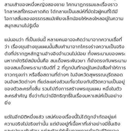
สามเส้าของหนึ่งหญิงสองชาย โศกนาฏกรรมและเรื่องราว
โกลาหลที่ใครจะคาดคิด ได้กลายเป็นเสน่ห์ที่มัดใจผู้คนที่ได้มี
โอกาสลิ้มลองอรรถรสแม้เพียงเล็กน้อยให้หลงใหลอยู่ในความ
สนุกสนานไม่รู้เบื่อ
แน่นอนว่า ที่เป็นเช่นนี้ หลายคนอาจจะคิดว่ามาจากความเชื่อที่
ว่า เรื่องขุนช้างขุนแผนนั้นสืบเค้ามาจากโครงร่างความเป็นจริง
ดังที่ปรากฏหลักฐานอ้างอิงจำนวนไม่น้อย ทั้งพระนามของพระ
มหากษัตริย์สมัยนั้นคือ สมเด็จพระพันวษา ก็ยังตรงกับพระนาม
ของสมเด็จพระรามาธิบดีที่ 2 ที่ถูกบันทึกอยู่ในหนังสือคำให้การ
ชาวกรุงเก่า หรือชื่อสถานที่ต่างๆ ในจังหวัดสุพรรณบุรีตลอด
จนจังหวัดต่างๆ ที่แต่ละแห่งล้วนเกี่ยวโยงกับชีวิตความเป็นอยู่
ของตัวละครทั้งสิ้น รวมไปถึงการสร้างพระขุนแผน หนึ่งในตัว
ละครสำคัญ ซึ่งว่ากันว่ามีอิทธิฤทธิ์ในเรื่องมหาเสน่ห์เป็นอย่าง
ยิ่ง
แต่ในอีกมิติหนึ่งแล้ว เสน่ห์ของเรื่องนี้ไม่ได้ถูกจำกัดอยู่แค่
ความจริงไม่จริงเท่านั้น แต่ยังอยู่ที่เนื้อหาที่เล่าอย่างมีชั้นเชิง