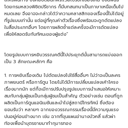
ละครพันทาง ซึ่งหยิบตอนที่พระไวยไปรบที่เชียงใหม่ ซึ่งนิพนธ์
โดยกรมหลวงพิชิตปรีชากร ก็มีบทสนทนาเป็นภาษาเหนือเต็มไป
หมดเลย จึงอาจจะกล่าวได้ว่าความคลาสสิกของเรื่องนี้ไม่ได้อยู่
ที่รูปแบบเท่านั้น แต่อยู่ที่คุณค่าตัวเรื่องซึ่งพร้อมจะถูกดัดแปลง
ในสื่อประเภทอื่นๆ โดยการผลิตซ้ำแต่ละครั้งจะมีการดัดแปลง
เพื่อให้สอดรับกับทัศนะของผู้แต่ง”
โดยรูปแบบการหยิบวรรณคดีนี้ไปประยุกต์นั้นสามารถแบ่งออก
เป็น 3 ลักษณะหลักๆ คือ
1. การหยิบเรื่องเดิม ไปดัดแปลงไปใช้สื่ออื่นๆ ไม่ว่าจะเป็นละคร
ภาพยนตร์ หรือการ์ตูน โดยไม่ได้มีการเปลี่ยนแปลงเค้าโครง
เรื่องมากนัก แต่ก็จะมีการปรับปรุงรูปแบบการนำเสนอให้เหมาะ
สมกับกลุ่มผู้ชมเป็นกลุ่มผู้ชมเป็นสำคัญ ตัวอย่างเช่น ตอนที่ถูก
ผลิตเป็นการ์ตูนแอนิเมชันและนำไปสู่สถานีโทรทัศน์ ซึ่งต้อง
ยอมรับว่า หลายๆ ฉากของวรรณกรรมเรื่องนี้มีความรุนแรง
ปนอยู่ค่อนข้างมาก เช่น ฉากที่ขุนแผนฆ่านางบัวคลี่ แล้วผ่า
ท้องเพื่อนำบุตรชายมาทำกุมารทอง