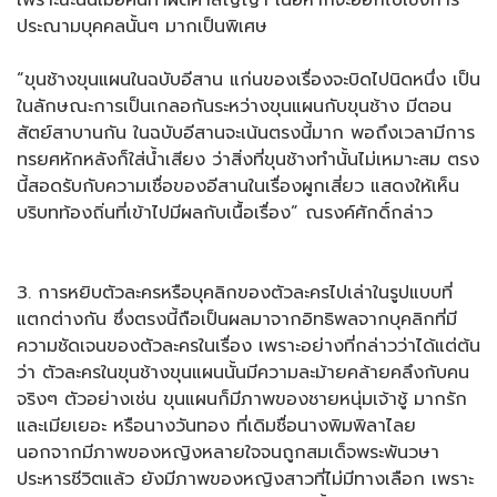
เพราะฉะนั้นเมื่อคนทำผิดคำสัญญา เนื้อหาก็จะออกไปเชิงการ
ประณามบุคคลนั้นๆ มากเป็นพิเศษ
“ขุนช้างขุนแผนในฉบับอีสาน แก่นของเรื่องจะบิดไปนิดหนึ่ง เป็น
ในลักษณะการเป็นเกลอกันระหว่างขุนแผนกับขุนช้าง มีตอน
สัตย์สาบานกัน ในฉบับอีสานจะเน้นตรงนี้มาก พอถึงเวลามีการ
ทรยศหักหลังก็ใส่น้ำเสียง ว่าสิ่งที่ขุนช้างทำนั้นไม่เหมาะสม ตรง
นี้สอดรับกับความเชื่อของอีสานในเรื่องผูกเสี่ยว แสดงให้เห็น
บริบทท้องถิ่นที่เข้าไปมีผลกับเนื้อเรื่อง” ณรงค์ศักดิ์กล่าว
3. การหยิบตัวละครหรือบุคลิกของตัวละครไปเล่าในรูปแบบที่
แตกต่างกัน ซึ่งตรงนี้ถือเป็นผลมาจากอิทธิพลจากบุคลิกที่มี
ความชัดเจนของตัวละครในเรื่อง เพราะอย่างที่กล่าวว่าได้แต่ต้น
ว่า ตัวละครในขุนช้างขุนแผนนั้นมีความละม้ายคล้ายคลึงกับคน
จริงๆ ตัวอย่างเช่น ขุนแผนก็มีภาพของชายหนุ่มเจ้าชู้ มากรัก
และเมียเยอะ หรือนางวันทอง ที่เดิมชื่อนางพิมพิลาไลย
นอกจากมีภาพของหญิงหลายใจจนถูกสมเด็จพระพันวษา
ประหารชีวิตแล้ว ยังมีภาพของหญิงสาวที่ไม่มีทางเลือก เพราะ