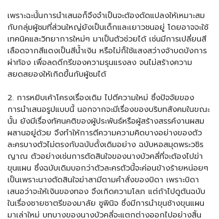
เพราะฉะนั้นการนำเสนอก็จึงจำเป็นจะต้องดัดแปลงให้เหมาะสม
กับกลุ่มผู้ชมที่ส่วนใหญ่ยังเป็นเด็กและเยาวชนอยู่ โดยอาจจะใช้
เทคนิคและวิทยาการใหม่ๆ มาเป็นตัวช่วยได้ เช่นมีการเปลี่ยนสี
เลือดจากสีแดงเป็นสีน้ำเงิน หรือไม่ก็ใช้แสงสว่างจ้าบดบังการ
ผ่าท้อง เพื่อลดดีกรีของความรุนแรงลง จนไม่สร้างความ
สยดสยองให้เกิดขึ้นกับผู้ชมได้
2. การหยิบเค้าโครงเรื่องเดิม ไปตีความใหม่ ซึ่งปัจจัยของ
การนำเสนอรูปแบบนี้ นอกจากจะมีเรื่องของบริบทสังคมในขณะ
นั้น ยังมีเรื่องทัศนคติของผู้ประพันธ์หรือผู้สร้างสรรค์งานผสม
ผสานอยู่ด้วย จึงทำให้การตีความความคิดบางอย่างของตัว
ละครบางตัวไม่ตรงกับฉบับดั้งเดิมอย่าง ฉบับหอสมุดพระวชิร
ญาณ ตัวอย่างเช่นการตัดสินใจของนางบัวคลี่ที่จะต้องไปฆ่า
ขุนแผน ซึ่งฉบับเดิมบอกว่าตัวละครตัวนี้จะค่อนข้างร้ายหน่อยๆ
เป็นเพราะนางตัดสินใจฆ่าสามีตามคำสั่งของบิดา เพราะบิดา
เสนอว่าจะให้เงินของทอง จึงเกิดความโลภ แต่ถ้าไปดูต้นฉบับ
ในเรื่องชายชาตรีของมาลัย ชูพินิจ ซึ่งมีการนำขุนช้างขุนแผน
มาเล่าใหม่ บทบางของนางบัวคลี่จะแตกต่างออกไปอย่างสิ้น