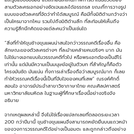
และรูปแบบซับซ้อน แต่สะท้อนให้เห็นภาพการดำเนินชีวิตของ
สามตัวละครเอกอย่างชัดเจนและได้อรรถรส ขณะที่การวางรูป
แบบของตัวละครที่จัดว่าทำได้สมบูรณ์ คือมีทั้งมิติด้านกว้างว่า
เป็นใครมาจากไหน รวมไปถึงมิติด้านลึก ที่สะท้อนให้เห็นถึง
ความรู้สึกนึกคิดของแต่ละคนว่าเป็นเช่นใด
“สิ่งที่ทำให้ขุนช้างขุนแผนน่าสนใจกว่าวรรณคดีเรื่องอื่น คือ
ลักษณะของตัวละครต่างๆ ที่ละม้ายคล้ายคนจริงๆ มาก มัน
ไม่ใช่นางเอกแบบในวรรณคดีทั่วไป หรือพระเอกต้องเป็นฮีโร่
เท่านั้น แต่มันมีความเป็นมนุษย์อยู่ในตัวบท ที่สำคัญก็คือตัว
โครงมันชัด มันแน่น ทั้งการเล่าเรื่องถือว่าสมบูรณ์มาก ก็เลย
ทำให้วรรณคดีเรื่องนี้เป็นที่จับใจของคนที่เสพ” ณรงค์ศักดิ์
สอนใจ อาจารย์ประจำสาขาวิชาภาษาไทย คณะศิลปศาสตร์
มหาวิทยาลัยมหิดล ในฐานะผู้ที่ศึกษาเรื่องนี้อย่างจริงจัง
อธิบาย
จากเหตุผลเหล่านี้ จึงไม่ใช่เรื่องแปลกเลยที่ตลอดระยะเวลา
200 กว่าปีมานี้ ขุนช้างขุนแผนจึงสามารถหยัดยืนบนแถวหน้า
ของวงการวรรณคดีได้อย่างเป็นอมตะ และถูกกล่าวถึงอย่าง