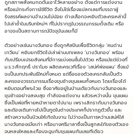
ถูกสภาพสังคมกดดันเอาไว้หลายอย่าง ตั้งแต่การแต่งงาน
หรือแม้กระทั่งการใช้ชีวิต จึงไม่ใช่เรื่องแปลกเลยที่บรรดาผู้
รังสรรค์ผลงานจำนวนไม่น้อย ต่างเลือกจะหยิบตัวละครเหล่านี้
ไปเล่าซ้ำในบริบทใหม่ๆ ที่ไม่ปรากฏในวรรณกรรมดั้งเดิม หรือ
อาจจะเป็นสถานการณ์ปัจจุบันเลยก็มี
ตัวอย่างเช่นนางวันทอง ซึ่งถูกศิลปินเพื่อชีวิตกลุ่ม ‘คนด่าน
เกวียน’ หยิบยกชีวิตไปเล่าผ่านบทเพลง ‘นางวันทอง’ พร้อม
กับเปรียบเปรยสังคมที่มีการแบ่งชนชั้นไปด้วย หรือแม้แต่ช่วงที่
ม.ร.ว.คึกฤทธิ์ ปราโมช ผลิตละครเวทีเรื่อง ‘เสน่ห์พ่อแผน’ ซึ่งแม้
จะเป็นบทประพันธ์ใหม่ทั้งหมด แต่ชื่อของตัวละครกลับเป็นตัว
ละครของวรรณกรรมเรื่องขุนช้างขุนแผนทั้งหมด โดยเรื่องได้
หยิบตอนที่พระไวย ซึ่งอาศัยอยู่ในบ้านเดียวกับนางวันทองและ
ขุนช้างอย่างสงบสุข กำลังจะแต่งงาน แล้วระหว่างนั้น ขุนแผน
ซึ่งเป็นพ่อที่หายหน้าหายตาไปนาน เพราะเลิกรากับนางวันทอง
และต้องเดินทางไปเป็นทูตในต่างประเทศก็ปรากฏตัวขึ้น และ
สร้างความปั่นป่วนให้เกิดในงาน ไม่ว่าจะเป็นการหว่านเสน่ห์ใส่
นางวันทองเมียเก่า หรือนางศรีมาลาซึ่งเป็นลูกสะใภ้ของตัวเอง
จนหลงใหลและเกือบจะจูบกับขุนแผนกันเลยทีเดียว