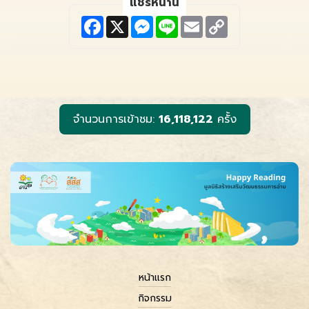
แชร์หน้านี้
F
X
M
L
E
C
a
e
i
m
o
c
s
n
a
p
e
s
e
i
y
b
e
l
L
o
n
i
o
g
n
k
e
k
r
จำนวนการเข้าชม:
16,118,122
ครั้ง
หน้าแรก
กิจกรรม