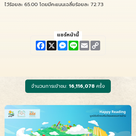
ไว้ร้อยละ 65.00 โดยมีคะแนนเฉลี่ยร้อยละ 72.73
แชร์หน้านี้
F
X
M
L
E
C
a
e
i
m
o
c
s
n
a
p
e
s
e
i
y
b
e
l
L
o
n
i
o
g
n
k
e
k
r
จำนวนการเข้าชม:
16,116,078
ครั้ง