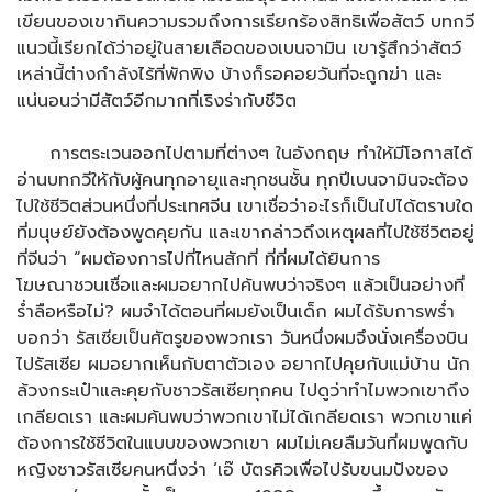
เขียนของเขากินความรวมถึงการเรียกร้องสิทธิเพื่อสัตว์ บทกวี
แนวนี้เรียกได้ว่าอยู่ในสายเลือดของเบนจามิน เขารู้สึกว่าสัตว์
เหล่านี้ต่างกำลังไร้ที่พักพิง บ้างก็รอคอยวันที่จะถูกฆ่า และ
แน่นอนว่ามีสัตว์อีกมากที่เริงร่ากับชีวิต
การตระเวนออกไปตามที่ต่างๆ ในอังกฤษ ทำให้มีโอกาสได้
อ่านบทกวีให้กับผู้คนทุกอายุและทุกชนชั้น ทุกปีเบนจามินจะต้อง
ไปใช้ชีวิตส่วนหนึ่งที่ประเทศจีน เขาเชื่อว่าอะไรก็เป็นไปได้ตราบใด
ที่มนุษย์ยังต้องพูดคุยกัน และเขากล่าวถึงเหตุผลที่ไปใช้ชีวิตอยู่
ที่จีนว่า “ผมต้องการไปที่ไหนสักที่ ที่ที่ผมได้ยินการ
โฆษณาชวนเชื่อและผมอยากไปค้นพบว่าจริงๆ แล้วเป็นอย่างที่
ร่ำลือหรือไม่? ผมจำได้ตอนที่ผมยังเป็นเด็ก ผมได้รับการพร่ำ
บอกว่า รัสเซียเป็นศัตรูของพวกเรา วันหนึ่งผมจึงนั่งเครื่องบิน
ไปรัสเซีย ผมอยากเห็นกับตาตัวเอง อยากไปคุยกับแม่บ้าน นัก
ล้วงกระเป๋าและคุยกับชาวรัสเซียทุกคน ไปดูว่าทำไมพวกเขาถึง
เกลียดเรา และผมค้นพบว่าพวกเขาไม่ได้เกลียดเรา พวกเขาแค่
ต้องการใช้ชีวิตในแบบของพวกเขา ผมไม่เคยลืมวันที่ผมพูดกับ
หญิงชาวรัสเซียคนหนึ่งว่า ‘เอ๊ บัตรคิวเพื่อไปรับขนมปังของ