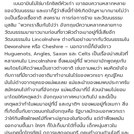
เบนจามินไม่ใช่มาร์กซิสต์หัวเก่า เขาชอบความหลากหลาย
ของวัฒนธรรม และเขาก็รู้ว่าสิ่งนี้ทำให้เกิดปัญหามากมายไม่ว่า
จะเป็นเรื่องเชื้อชาติ สงคราม การก่อการร้าย และวัฒนธรรม
มุสลิม “พวกเราลืมกันไปว่า อังกฤษมีความหลากหลายทาง
วัฒนธรรมมายาวนานก่อนที่ชาวผิวดำจะมาอยู่ที่นี่เสียอีก
วัฒนธรรมใน Lincolnshire ต่างกันอย่างมากกับวัฒนธรรมใน
Devonshire หรือ Cheshire – นอกจากนี้ก็ยังมีชาว
Huguenots, Angles, Saxon และ Celts เป็นเรื่องน่าสนใจที่
หลายคนใน Lincolnshire ซึ่งผมอยู่ที่นี่ พวกเขามักพูดคุยกับ
ผมโดยไม่คิดว่าผมเป็นชาวต่างชาติ เช่นถามผมว่า ผมคิดยังไง
กับการที่มีชาวต่างชาติมาทำงานในไร่ของพวกเขา คุณรู้ไหม
มันไม่ต่างจากยุคของแม่ผมเลย แม่และน้าของผมพบประกาศรับ
สมัครคนไปทำงานที่อังกฤษ แม่ผมจึงมาที่นี่ ส่วนน้าผมไม่ยอม
มาโดยให้เหตุผลว่า อังกฤษอากาศหนาวเกินไป และนี่เป็น
เหตุผลว่าทำไมผมมาอยู่ที่นี่ และญาติๆ ของผมอยู่ที่เจเมกา สิ่ง
ที่เกิดขึ้นกับชาวชนบทในอังกฤษคือ รัฐบาลมักจะบอกพวกเรา
ว่าให้กินพืชผักผลไม้ที่เพาะปลูกเองในท้องถิ่น แต่ถ้าพืชผลมัน
งอกงามขึ้นมา ใครๆ ก็ไปเก็บมาได้ทั้งนั้น เด็กหนุ่มสาวใน
ประเทศนี้ดูโทรทัศน์ ดูการแสดงดนตรี ดูคนทำงานด้านไอที และ