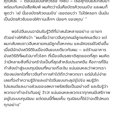
คุณหละ’ – ตอนนั้นเป็นทศวรรษ 1980 – เธอลุกขึ้นและกลับมา
พร้อมกับหนังสือพิมพ์ ผมคิดว่านั่นคือบัตรคิวขนมปัง และผมก็
พูดว่า ‘เย้ นี่เองบัตรคิวขนมปัง’ เธอตอบว่า ‘ไม่ใช่หรอก นั่นมัน
เป็นบัตรคิวรับของให้ทานเล็กๆ น้อยๆ ของคุณ’ ”
พอไปจีนเบนจามินรับรู้วิถีที่น่าสนใจหลายอย่าง เขายก
ตัวอย่างให้ฟังว่า “ผมเชื่อว่าชาวจีนทุกคนมีลูกแค่คนเดียว แต่
ผมกลับพบชาวจีนหลายคนมีลูกตั้งหกคน และอัศจรรย์ใจยิ่งขึ้น
เมื่อมีนักมังสวิรัติในเมืองจีนแบบเดียวกับผม – แต่ร้านอาหาร
มังสวิรัติที่ผมไปมาทั่วโลก ที่เมืองจีนรสชาติสุดยอดที่สุด ผมคิด
ว่ามีหลายสิ่งที่น่าเศร้าใจเป็นที่สุดสำหรับประเทศจีน คือการที่จีน
กำลังเข้าสู่ระบบทุนนิยมที่หมายถึงเงิน แน่นอนหละว่าพวกเรา
ต้องแปลกใจที่ชาวจีนทำการค้าได้ดีกว่าพวกเรา แต่มันไม่ง่าย
เลยที่จะทำความรู้จักและเข้าใจจีนแบบทะลุปรุโปร่ง ผมรู้จัก
โปแลนด์และบางส่วนของสหภาพรัสเซียเป็นอย่างดี และรับรู้ว่า
พวกเขาทำอะไรกันอยู่ ว้าว! แน่นอนหละพวกเราทุกคนมีเสรีภาพ
อยู่ในระบบทุนนิยม แต่ตอนนี้ที่ผมเห็น ทุนนิยมก็ใช่ว่าจะดีไปหมด
ทุกอย่าง”