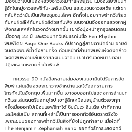
เมืองนี้ว่าเป็นเมืองหลวงชาวเจเมกาแห่งยุโรป แม้ชื่อเสียงเป็นที่
รู้จักในหมู่ชาวแอฟริกัน-แคริบเบียน และชุมชนชาวเอเชีย แต่เขา
กลับคิดว่ามันเป็นเพียงชุมชนเล็กๆ อีกทั้งไม่อยากพร่ำกวีเกี่ยว
กับคนผิวสีให้กับคนผิวสีด้วยกันฟัง เบนจามินจึงออกแสวงหาผู้
ฟังกระแสหลักในวงกว้างมากขึ้น เขาจึงมุ่งหน้าสู่กรุงลอนดอน
เมื่ออายุ 22 ปี และรวมบทกวีเล่มแรกในชื่อ Pen Rhythm
พิมพ์โดย Page One Books ก็ปรากฏสู่สายตานักอ่าน ขายดี
จนต้องพิมพ์ซ้ำถึงสามครั้ง ก่อนหน้าที่สำนักพิมพ์แห่งดังกล่าว
จะจัดพิมพ์งานเล่มแรกของเบนจามิน เขาได้รับจดหมายตอบ
ปฏิเสธจากหลายสำนักพิมพ์
ทศวรรษ 90 หนังสือหลายเล่มของเบนจามินได้รับการจัด
พิมพ์ แผ่นเสียงของเขาวางจำหน่ายและได้ออกรายการ
โทรทัศน์ในอังกฤษเพิ่มมากขึ้น เขาชอบออกไปแสดงการอ่านบท
กวีและเล่นดนตรีนอกยุโรป เขารู้สึกเหมือนอยู่บ้านตัวเองทุก
ครั้งเมื่อออกไปเยือนแอฟริกาใต้ ซิมบับเว อินเดีย ปากีสถาน
และโคลัมเบีย สถานที่เหล่านี้เป็นการออกทัวร์อันตราตรึงใจ
เพราะขนบของการพร่ำกวีเป็นสิ่งที่ยังไม่ถูกทำลาย เมื่อใดที่
The Benjamin Zephaniah Band ออกทัวร์การแสดงกวี