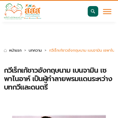
มาตรฐานการเข้าถึงเว็บ WCAG 2.2 AA
ค้นหา
สำหรับ:
หน้าแรก
บทความ
กวีเร็กเก้ชาวอังกฤษนาม เบนจามิน เซพาไนอ
กวีเร็กเก้ชาวอังกฤษนาม เบนจามิน เซ
พาไนอาห์ เป็นผู้ทำลายพรมแดนระหว่าง
บทกวีและดนตรี