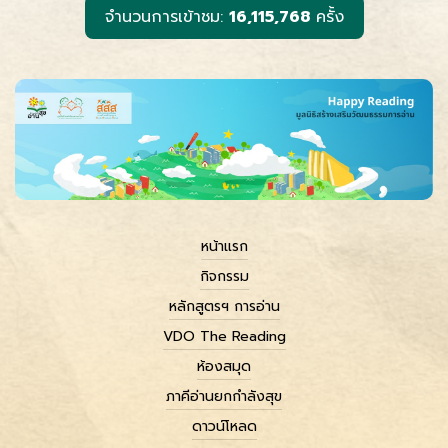
r
จำนวนการเข้าชม:
16,115,768
ครั้ง
หน้าแรก
กิจกรรม
หลักสูตรฯ การอ่าน
VDO The Reading
ห้องสมุด
ภาคีอ่านยกกำลังสุข
ดาวน์โหลด