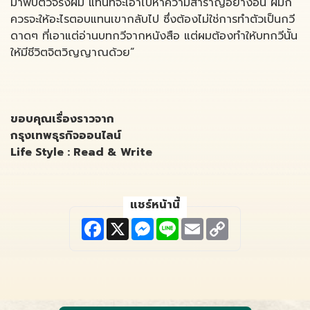
มาพบตัวจริงผม แทนที่จะเอาไปหาความสำราญอย่างอื่น ผมก็
ควรจะให้อะไรตอบแทนเขากลับไป ซึ่งต้องไม่ใช่การทำตัวเป็นกวี
ดาดๆ ที่เอาแต่อ่านบทกวีจากหนังสือ แต่ผมต้องทำให้บทกวีนั้น
ให้มีชีวิตจิตวิญญาณด้วย”
ขอบคุณเรื่องราวจาก
กรุงเทพธุรกิจออนไลน์
Life Style : Read & Write
แชร์หน้านี้
F
X
M
L
E
C
a
e
i
m
o
c
s
n
a
p
e
s
e
i
y
b
e
l
L
o
n
i
o
g
n
k
e
k