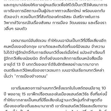
และกรุณาปล่อยให้เขาอยู่คนเดียวเพื่อให้ได้เป็นกวีไร้พันธนาการ
เขาต้องการมีสถานะเป็นผู้ประกาศทางเลือกใหม่ พร้อมบอกกับ
ตัวเองว่า ควรเป็นกวีที่สังกัดองค์กรอิสระ มีเสรีภาพในการ
วิพากษ์วิจารณ์ในเรื่องสังคม การเมือง วัฒนธรรม และเรื่องรา
วอื่นๆ รอบตัว
เจตนารมณ์อันชัดเจน ทำให้เบนจามินเป็นกวีที่มีชื่อเสียงอีก
คนหนึ่งของอังกฤษ เขาเกิดและเติบโตที่เบอร์มิงแฮม จำความ
ไม่ได้ว่ารู้จักมักจี่กับการเขียนกวีตั้งแต่เมื่อไหร่ แม้จะเข้าเรียนก็
รู้จักกวีเพียงน้อยนิด อีกทั้งยังบอกเลิกการเรียนหนังสือเมื่อ
อายุได้ 13 ปี บทกวีของเขาได้รับอิทธิพลอย่างมากมาจาก
ดนตรีและกวีนิพนธ์ของชาวเจเมกา เบนจามินเรียกบทกวีเหล่า
นั้นว่า “การเมืองข้างถนน”
เขาเริ่มแสดงการอ่านบทกวีครั้งแรกในโบสถ์ตอนมีอายุ 10
ปี พออายุ 15 เขาฝึกปรือตนเองในเมืองแฮนด์สเวิร์ธ ซึ่งที่แห่งนี้
ทำให้เขากลายเป็นคนที่มีชื่อเสียงในฐานะกวีหนุ่มที่กล้าพูดถึง
เรื่องของท้องถิ่นและนานาชาติ เขารักแฮนด์สเวิร์ธและเรียกขาน