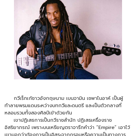
กวีเร็กเก้ชาวอังกฤษนาม เบนจามิน เซพาไนอาห์ เป็นผู้
ทำลายพรมแดนระหว่างบทกวีและดนตรี และเป็นตัวกลางที่
หลอมรวมทั้งสองศิลป์เข้าด้วยกัน
เขาปฏิเสธการเป็นกวีราชสำนัก ปฏิเสธเครื่องราช
อิสริยาภรณ์ เพราะบนเหรียญตราจารึกคำว่า “Empire” เอาไว้
เขาบอกว่าต้องการเป็นอิสระจากกรอบหรือความเป็นทางการ