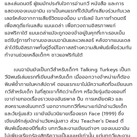
และเล่นดนตรี ผู้ชมมักประทับใจการอ่านกวี หนังสือ และการ
แสดงของเบนจามิน เขาเป็นคนแรกที่ได้บันทึกเสียงร่วมกับเวล
เลอร์หลังจากการเสียชีวิตของบ็อบ มาร์เลย์ ในการทำดนตรี
เพื่อสดุดีแก่เนลสัน แมนเดล่า เพื่อทวงถามอิสรภาพแก่
แอฟริกาใต้ แมนเดล่าแม้จะถูกจองจำอยู่ในคุกที่เกาะรอบเบ็น
แต่รับรู้การทำงานของเบนจามินและเวลเลอร์ หลังจากแมนเดล
ล่าได้รับอิสรภาพทั้งคู่จึงมีโอกาสสร้างความสัมพันธ์เพื่อร่วมกัน
ทำงานช่วยเหลือเด็กๆ ชาวแอฟริกันใต้
เบนจามินยังเป็นกวีสำหรับเด็กๆ Talking Turkeys เป็นก
วีนิพนธ์เล่มแรกที่เขียนสำหรับเด็ก เมื่อออกวางจำหน่ายก็ต้อง
พิมพ์ซ้ำภายในหกสัปดาห์ ตอนแรกเขาไม่มีความคิดที่จะเขียนบท
กวีสำหรับเด็ก ในที่สุดเขาก็คิดว่าเด็กๆ หรือวัยรุ่นต้องชอบที่
เขาถ่ายทอดเรื่องราวของอันธพาล ปืน การเหยียดผิว และ
สงครามลงในบทกวี นอกจากบทกวีที่เหมาะแก่นักอ่านวัยเด็ก
และวัยรุ่นแล้ว เขายังมีนวนิยายเรื่องแรก Face (1999) ซึ่ง
เขียนให้กลุ่มนักอ่านวัยหนุ่มสาว ส่วน Teacher’s Dead ตี
พิมพ์เมื่อสองปีที่แล้ว บทกวีและงานเขียนต่างๆ ของเบนจามิน
ไม่เพียงเรียกร้องสิทธิความเป็นมนุษย์เท่านั้น แต่บทกวีและงาน